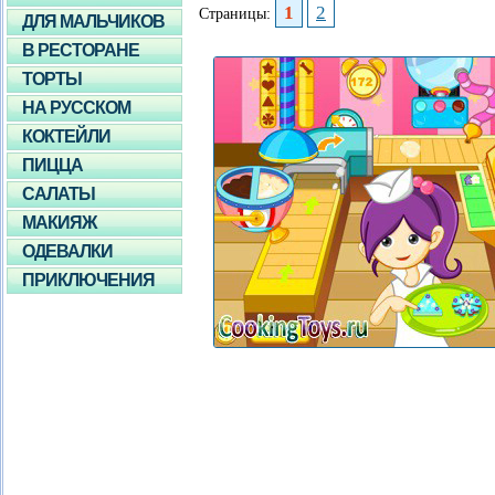
1
2
Страницы:
ДЛЯ МАЛЬЧИКОВ
В РЕСТОРАНЕ
ТОРТЫ
НА РУССКОМ
КОКТЕЙЛИ
ПИЦЦА
САЛАТЫ
МАКИЯЖ
ОДЕВАЛКИ
ПРИКЛЮЧЕНИЯ