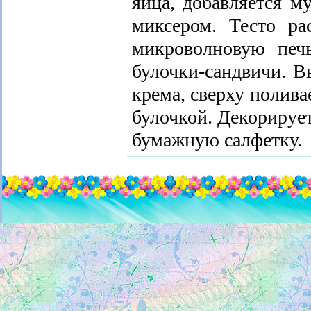
яйца, добавляется м
миксером. Тесто ра
микроволновую печ
булочки-сандвичи. В
крема, сверху полива
булочкой. Декорирует
бумажную салфетку.